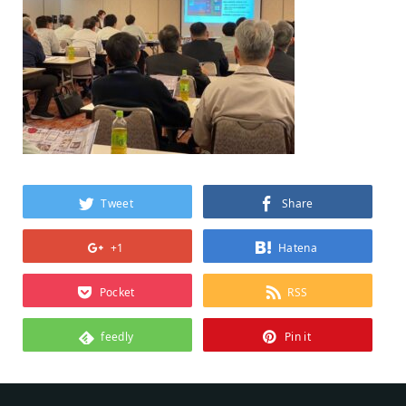
Tweet
Share
+1
Hatena
Pocket
RSS
feedly
Pin it