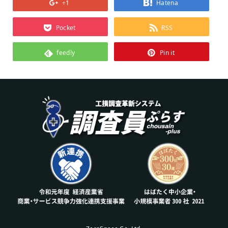
+1
Hatena
Pocket
RSS
feedly
Pin it