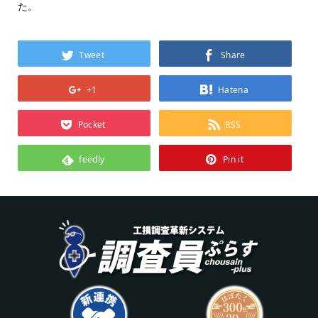
た。
Tweet
Share
+1
Hatena
Pocket
RSS
feedly
Pin it