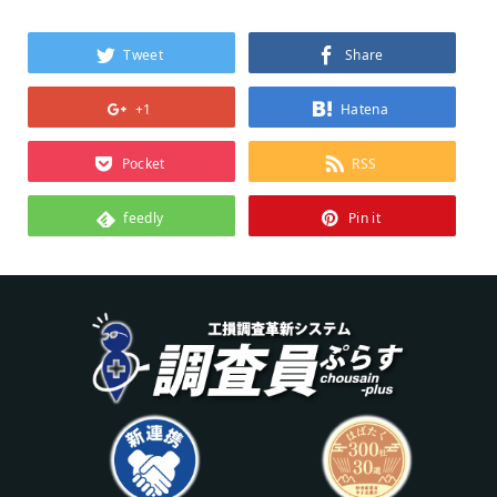
Tweet
Share
+1
Hatena
Pocket
RSS
feedly
Pin it